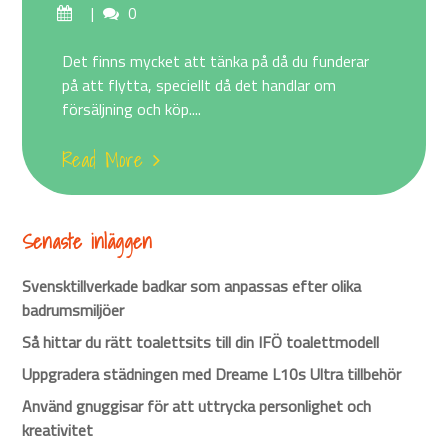
Posted
Comments
0
on
Det finns mycket att tänka på då du funderar
på att flytta, speciellt då det handlar om
försäljning och köp....
Read More
Senaste inläggen
Svensktillverkade badkar som anpassas efter olika
badrumsmiljöer
Så hittar du rätt toalettsits till din IFÖ toalettmodell
Uppgradera städningen med Dreame L10s Ultra tillbehör
Använd gnuggisar för att uttrycka personlighet och
kreativitet