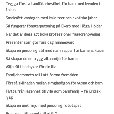
Trygga första tandläkarbesöket för barn med leenden i
fokus
Smaksätt vardagen med kalla teer och exotiska juicer
Så fungerar fönsterputsning på Ekerö med Höga Höjder
När det är dags att boka professionell fasadrenovering
Presenter som gör fars dag minnesvärd
Skapa en personlig stil med namnlappar för barnens kläder
Så skapar du en trygg altanmiljö för barnen
Välja rätt badbyxor för din lilla
Familjehemmets roll i att forma framtiden
Förstå skillnaden mellan simglasögon för vuxna och barn
Flytta från lägenhet till villa som barnfamilj – få juridisk
hjälp
Skapa en unik miljö med personlig fototapet
Bra skydd till barnets iPad 9,7