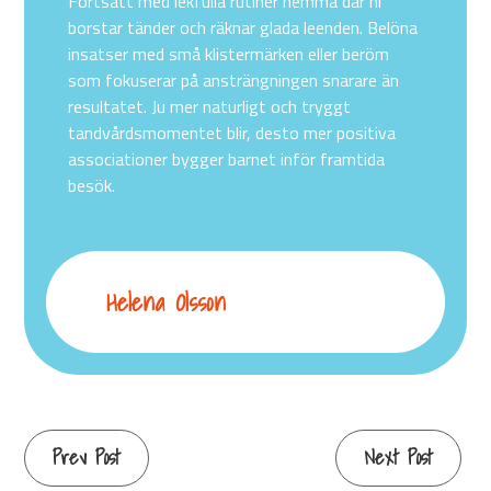
Fortsätt med lekfulla rutiner hemma där ni
borstar tänder och räknar glada leenden. Belöna
insatser med små klistermärken eller beröm
som fokuserar på ansträngningen snarare än
resultatet. Ju mer naturligt och tryggt
tandvårdsmomentet blir, desto mer positiva
associationer bygger barnet inför framtida
besök.
Helena Olsson
Prev Post
Next Post