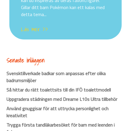
kan du inspireras av deras favoritfigurer.
Gillar ditt barn Pokémon kan ett kalas med
detta tema...
Läs mer >>
Senaste inläggen
Svensktillverkade badkar som anpassas efter olika
badrumsmiljöer
Så hittar du rätt toalettsits till din IFÖ toalettmodell
Uppgradera städningen med Dreame L10s Ultra tillbehör
Använd gnuggisar för att uttrycka personlighet och
kreativitet
Trygga första tandläkarbesöket för barn med leenden i